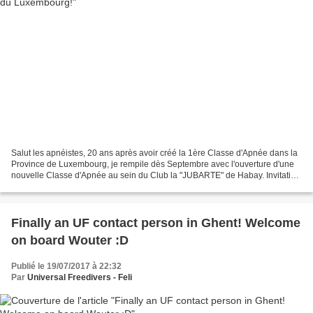
Salut les apnéistes, 20 ans après avoir créé la 1ère Classe d'Apnée dans la
Province de Luxembourg, je rempile dès Septembre avec l'ouverture d'une
nouvelle Classe d'Apnée au sein du Club la "JUBARTE" de Habay. Invitation
cordiale à tous les "régionaux"...
Finally an UF contact person in Ghent! Welcome
on board Wouter :D
Publié le 19/07/2017 à 22:32
Par
Universal Freedivers - Feli