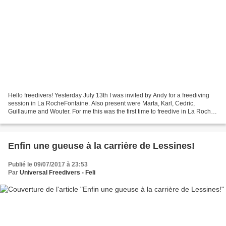
Hello freedivers! Yesterday July 13th I was invited by Andy for a freediving
session in La RocheFontaine. Also present were Marta, Karl, Cedric,
Guillaume and Wouter. For me this was the first time to freedive in La Roche,
and also the first time to test...
Enfin une gueuse à la carrière de Lessines!
Publié le 09/07/2017 à 23:53
Par
Universal Freedivers - Feli