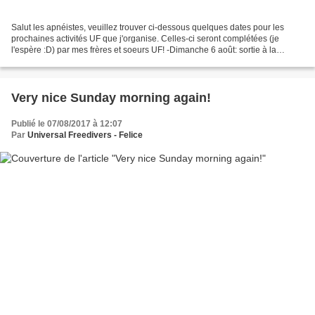
Salut les apnéistes, veuillez trouver ci-dessous quelques dates pour les
prochaines activités UF que j'organise. Celles-ci seront complétées (je
l'espère :D) par mes frères et soeurs UF! -Dimanche 6 août: sortie à la
carrière de Lessines. -Dimanche 27...
Very nice Sunday morning again!
Publié le 07/08/2017 à 12:07
Par
Universal Freedivers - Felice