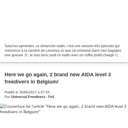
Salut les apnéistes, ce dimanche matin, c'est une session très spéciale qui
s'annonce à la carrière de Lessines vu que j'ai emmené dans mes bagages
une gueuse :D. Je suis donc parti ce matin avec un coffre plutôt chargé ! Le
coffre du break commence à...
Here we go again, 2 brand new AIDA level 3
freedivers in Belgium!
Publié le 30/06/2017 à 07:55
Par
Universal Freedivers - Feli