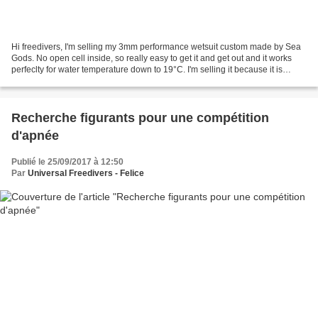
Hi freedivers, I'm selling my 3mm performance wetsuit custom made by Sea
Gods. No open cell inside, so really easy to get it and get out and it works
perfeclty for water temperature down to 19°C. I'm selling it because it is
slightly too big for me and...
Recherche figurants pour une compétition
d'apnée
Publié le 25/09/2017 à 12:50
Par
Universal Freedivers - Felice