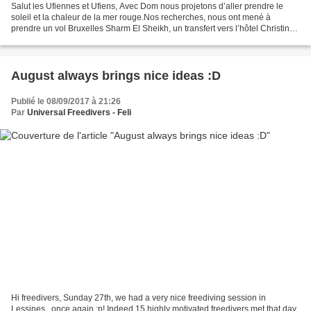
Salut les Ufiennes et Ufiens, Avec Dom nous projetons d’aller prendre le
soleil et la chaleur de la mer rouge.Nos recherches, nous ont mené à
prendre un vol Bruxelles Sharm El Sheikh, un transfert vers l’hôtel Christina
de Dahab, nos plongées se feront...
August always brings nice ideas :D
Publié le 08/09/2017 à 21:26
Par
Universal Freedivers - Feli
Hi freedivers, Sunday 27th, we had a very nice freediving session in
Lessines...once again :p! Indeed 15 highly motivated freedivers met that day