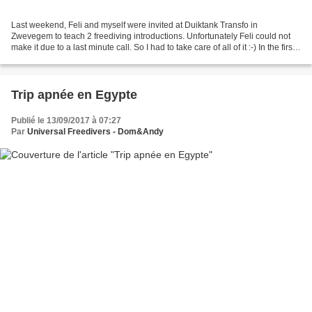
Last weekend, Feli and myself were invited at Duiktank Transfo in
Zwevegem to teach 2 freediving introductions. Unfortunately Feli could not
make it due to a last minute call. So I had to take care of all of it :-) In the first
group, most of the participants...
Trip apnée en Egypte
Publié le 13/09/2017 à 07:27
Par
Universal Freedivers - Dom&Andy