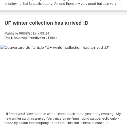
to enjoying that fantastic quarry! Among them, my very good but also very old
friends Sandra and Istvan were...
UF winter collection has arrived :D
Publié le 06/09/2017 à 09:14
Par
Universal Freedivers - Felice
Hi freedivers! Nice surprise when I came back home yesterday evening...My
new winter suit has arrived! Very nice 5mm-7mm hybrid suit perfectly tailor-
made by Italian top company Elios Sub! This suit is ideal to continue