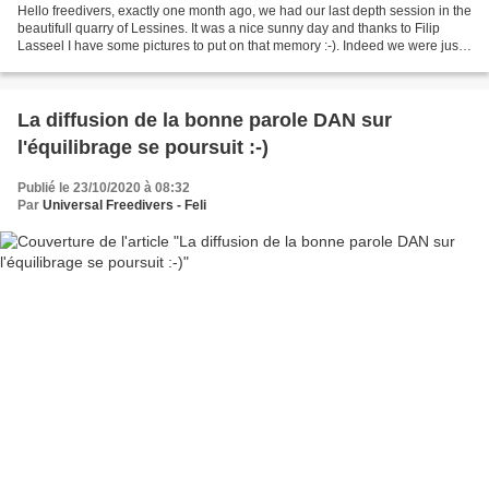
Hello freedivers, exactly one month ago, we had our last depth session in the
beautifull quarry of Lessines. It was a nice sunny day and thanks to Filip
Lasseel I have some pictures to put on that memory :-). Indeed we were just
in time to make some sled...
La diffusion de la bonne parole DAN sur
l'équilibrage se poursuit :-)
Publié le 23/10/2020 à 08:32
Par
Universal Freedivers - Feli