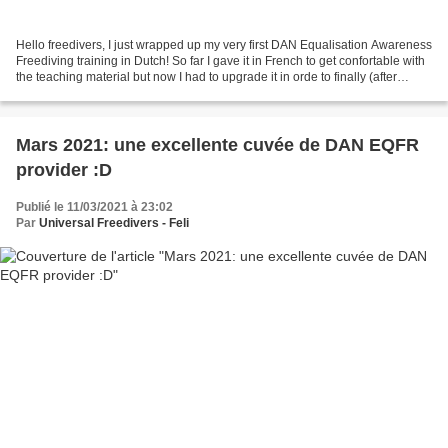
Hello freedivers, I just wrapped up my very first DAN Equalisation Awareness
Freediving training in Dutch! So far I gave it in French to get confortable with
the teaching material but now I had to upgrade it in orde to finally (after
almost a year of...
Mars 2021: une excellente cuvée de DAN EQFR
provider :D
Publié le 11/03/2021 à 23:02
Par
Universal Freedivers - Feli