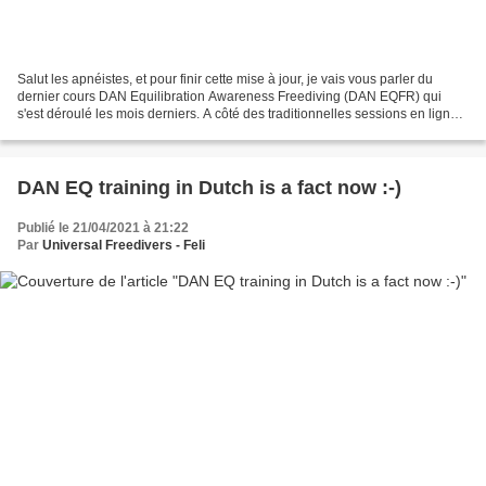
Salut les apnéistes, et pour finir cette mise à jour, je vais vous parler du
dernier cours DAN Equilibration Awareness Freediving (DAN EQFR) qui
s'est déroulé les mois derniers. A côté des traditionnelles sessions en ligne
pour la théorie et la pratique...
DAN EQ training in Dutch is a fact now :-)
Publié le 21/04/2021 à 21:22
Par
Universal Freedivers - Feli