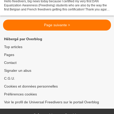
Hello freedivers, big news today because I certified my very first DAN
Equalization Awareness (Freediving) students who are also by the way the
first Belgian and French freedivers getting this certification! Thank you again
Sabine, Thibault and Jean-Luc...
Page suivante >
Hébergé par Overblog
Top articles
Pages
Contact
Signaler un abus
C.G.U.
Cookies et données personnelles
Préférences cookies
Voir le profil de Universal Freedivers sur le portail Overblog