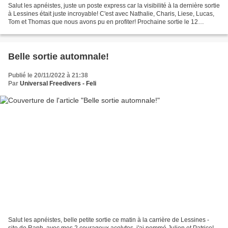
Salut les apnéistes, juste un poste express car la visibilité à la dernière sortie
à Lessines était juste incroyable! C'est avec Nathalie, Charis, Liese, Lucas,
Tom et Thomas que nous avons pu en profiter! Prochaine sortie le 12
novembre, si ça vous dit...
Belle sortie automnale!
Publié le 20/11/2022 à 21:38
Par
Universal Freedivers - Feli
Salut les apnéistes, belle petite sortie ce matin à la carrière de Lessines -
site de Raph, avec mes 2 courageux acolytes, j'ai nommé Julien et Patrice!