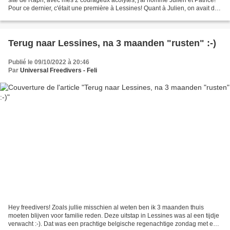
Pour ce dernier, c'était une première à Lessines! Quant à Julien, on avait des
épreuves AIDA4 au programme...
Terug naar Lessines, na 3 maanden "rusten" :-)
Publié le 09/10/2022 à 20:46
Par
Universal Freedivers - Feli
Hey freedivers! Zoals jullie misschien al weten ben ik 3 maanden thuis
moeten blijven voor familie reden. Deze uitstap in Lessines was al een tijdje
verwacht :-). Dat was een prachtige belgische regenachtige zondag met een