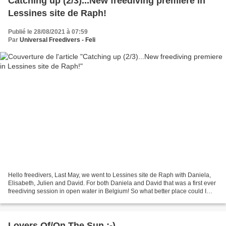
Catching up (2/3)...New freediving premiere in
Lessines site de Raph!
Publié le 28/08/2021 à 07:59
Par
Universal Freedivers - Feli
Hello freedivers, Last May, we went to Lessines site de Raph with Daniela,
Elisabeth, Julien and David. For both Daniela and David that was a first ever
freediving session in open water in Belgium! So what better place could I
have chosen for that? Look...
Lovers Of/On The Sun :-)