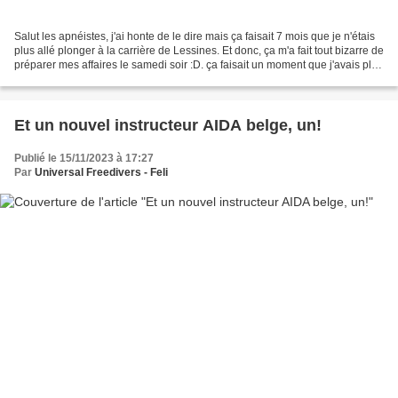
Salut les apnéistes, j'ai honte de le dire mais ça faisait 7 mois que je n'étais
plus allé plonger à la carrière de Lessines. Et donc, ça m'a fait tout bizarre de
préparer mes affaires le samedi soir :D. ça faisait un moment que j'avais plus
rempli mon...
Et un nouvel instructeur AIDA belge, un!
Publié le 15/11/2023 à 17:27
Par
Universal Freedivers - Feli