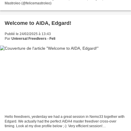
Mastroleo (@felicemastroleo)
Welcome to AIDA, Edgard!
Publié le 24/02/2025 à 13:43
Par
Universal Freedivers - Feli
Hello freedivers, yesterday we had a great session in Nemo33 together with
Edgard. We actually had the perfect AIDA4 master freediver cross-over
timing. Look at my dive profile below ;-): Very efficient session!
Congratulation Edgard and welcome to the...