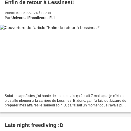
Enfin de retour à Lessines!!
Publié le 03/06/2024 à 08:38
Par
Universal Freedivers - Feli
Salut les apnéistes, j'ai honte de le dire mais ça faisait 7 mois que je n'étais
plus allé plonger à la carrière de Lessines. Et donc, ça m'a fait tout bizarre de
préparer mes affaires le samedi soir :D. ça faisait un moment que j'avais plus
rempli mon...
Late night freediving :D