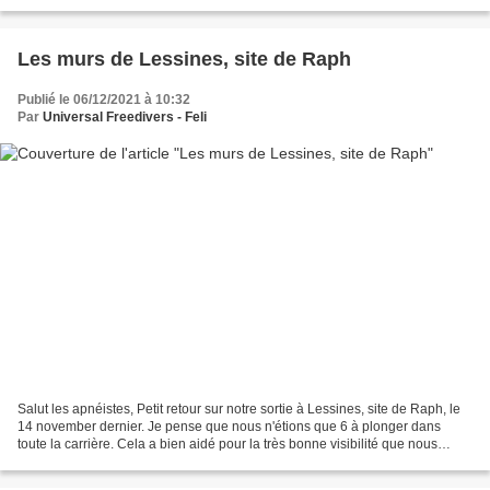
the completion of my fifth...
Les murs de Lessines, site de Raph
Publié le 06/12/2021 à 10:32
Par
Universal Freedivers - Feli
Salut les apnéistes, Petit retour sur notre sortie à Lessines, site de Raph, le
14 november dernier. Je pense que nous n'étions que 6 à plonger dans
toute la carrière. Cela a bien aidé pour la très bonne visibilité que nous
avons observé! Plus de 1h30...