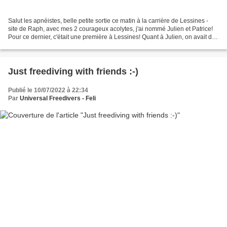
Salut les apnéistes, belle petite sortie ce matin à la carrière de Lessines -
site de Raph, avec mes 2 courageux acolytes, j'ai nommé Julien et Patrice!
Pour ce dernier, c'était une première à Lessines! Quant à Julien, on avait des
épreuves AIDA4 au programme...
Just freediving with friends :-)
Publié le 10/07/2022 à 22:34
Par
Universal Freedivers - Feli