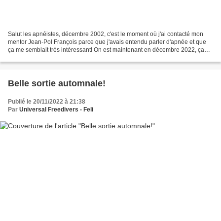
Salut les apnéistes, décembre 2002, c'est le moment où j'ai contacté mon
mentor Jean-Pol François parce que j'avais entendu parler d'apnée et que
ça me semblait très intéressant! On est maintenant en décembre 2022, ça
fait donc un joli 20 ans de pratique...
Belle sortie automnale!
Publié le 20/11/2022 à 21:38
Par
Universal Freedivers - Feli