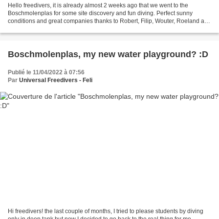
Hello freedivers, it is already almost 2 weeks ago that we went to the
Boschmolenplas for some site discovery and fun diving. Perfect sunny
conditions and great companies thanks to Robert, Filip, Wouter, Roeland and
Gert! With 17°C water at the surface...
Boschmolenplas, my new water playground? :D
Publié le 11/04/2022 à 07:56
Par
Universal Freedivers - Feli
Hi freedivers! the last couple of months, I tried to please students by diving
only in deep tank but now I decided to go back to the real thing for me,