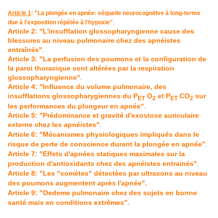
Article 1
: "La plongée en apnée: séquelle neurocognitive à long-terme
due à l'exposition répétée à l'hypoxie"
.
Article 2: "L'insufflation glossopharyngienne cause des
blessures au niveau pulmonaire chez des apnéistes
entraînés"
.
Article 3: "La perfusion des poumons et la configuration de
la paroi thoracique sont altérées par la respiration
glossopharyngienne"
.
Article 4: "Influence du volume pulmonaire, des
insufflations glossopharygiennes du P
O
et P
CO
sur
ET
2
ET
2
les performances du plongeur en apnée"
.
Article 5: "Prédominance et gravité d'exostose auriculaire
externe chez les apnéistes"
.
Article 6: "Mécanismes physiologiques impliqués dans le
risque de perte de conscience durant la plongée en apnée"
.
Article 7: "Effets d'apnées statiques maximales sur la
production d'antioxidants chez des apnéistes entrainés"
.
Article 8: "Les "comètes" détectées par ultrasons au niveau
des poumons augmentent après l'apnée".
Article 9
: "Oedeme pulmonaire chez des sujets en bonne
santé mais en conditions extrêmes".