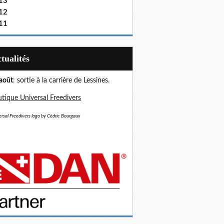
13
12
11
Actualités
août
: sortie à la carrière de Lessines.
tique Universal Freedivers
rsal Freedivers logo by Cédric Bourgaux