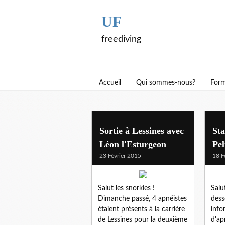
UF
freediving
Accueil
Qui sommes-nous?
Form
Sortie à Lessines avec
St
Léon l'Esturgeon
Pel
23 Février 2015
18 F
Salut les snorkies !
Salut
Dimanche passé, 4 apnéistes
dess
étaient présents à la carrière
info
de Lessines pour la deuxième
d'ap