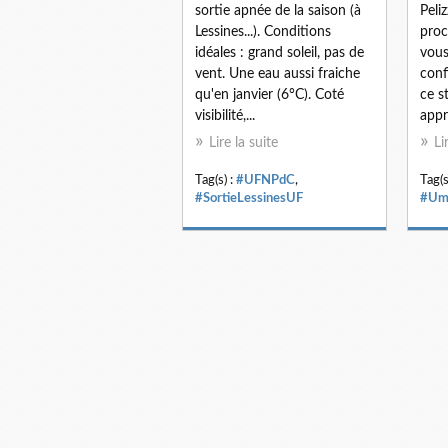
sortie apnée de la saison (à
Peli
Lessines...). Conditions
proc
idéales : grand soleil, pas de
vous
vent. Une eau aussi fraiche
conf
qu'en janvier (6°C). Coté
ce s
visibilité,...
appr
Lire la suite
Li
Tag(s) :
#UFNPdC
,
Tag(s
#SortieLessinesUF
#Umb