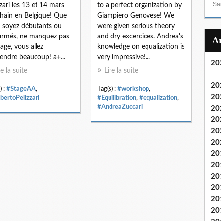
E
zzari les 13 et 14 mars
to a perfect organization by
m
hain en Belgique! Que
Giampiero Genovese! We
a
 soyez débutants ou
were given serious theory
i
irmés, ne manquez pas
and dry excercices. Andrea's
l
tage, vous allez
knowledge on equalization is
endre beaucoup! a+...
very impressive!...
20
re la suite
Lire la suite
20
) :
#StageAA
,
Tag(s) :
#workshop
,
20
ertoPelizzari
#Equilibration
,
#equalization
,
#AndreaZuccari
20
20
20
20
20
20
20
20
20
20