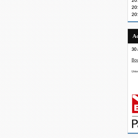
20
20
20
30 
Bou
Unive