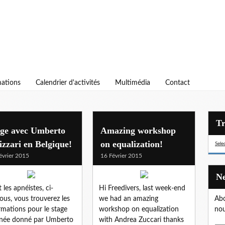
ations
Calendrier d'activités
Multimédia
Contact
age avec Umberto
Amazing workshop
izzari en Belgique!
on equalization!
Sele
évrier 2015
16 Février 2015
 les apnéistes, ci-
Hi Freedivers, last week-end
ous, vous trouverez les
we had an amazing
Abo
rmations pour le stage
workshop on equalization
nou
née donné par Umberto
with Andrea Zuccari thanks