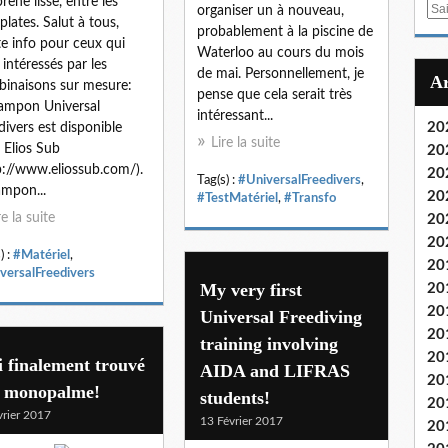
rene lisse, entre les
E
organiser un à nouveau,
lates. Salut à tous,
m
probablement à la piscine de
te info pour ceux qui
a
Waterloo au cours du mois
 intéressés par les
i
de mai. Personnellement, je
inaisons sur mesure:
l
pense que cela serait très
ampon Universal
intéressant...
20
divers est disponible
Lire la suite
 Elios Sub
20
p://www.eliossub.com/).
20
Tag(s) :
#UniversalFreedivers
,
ampon...
20
#TestMatériel
,
#Transfo
re la suite
20
20
) :
#Matériel
,
20
versalFreedivers
My very first
20
20
Universal Freediving
20
training involving
20
i finalement trouvé
AIDA and LIFRAS
20
 monopalme!
students!
20
vrier 2017
13 Février 2017
20