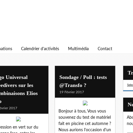
ations
Calendrier d'activités
Multimédia
Contact
go Universal
Sondage / Poll : tests
edivers sur les
@Transfo ?
Sele
mbinaisons Elios
19 Février 2017
b
évrier 2017
Bonjour à tous, Vous vous
souvenez du test de matériel
Abo
fait en piscine cet automne ?
nou
ession en vert sur du
Nous aurions l'occasion d'un