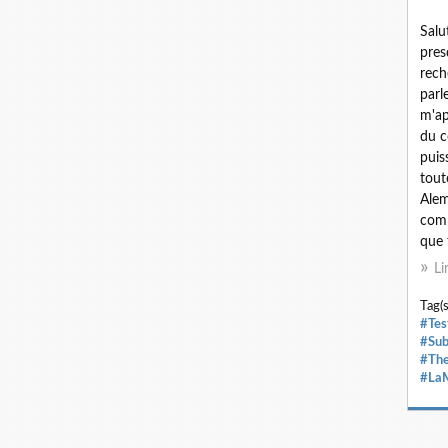
Salu
pres
reche
parl
m'ap
du c
puis
tout
Alem
com
que 
Li
Tag(s
#Tes
#Sub
#Th
#La