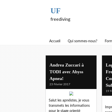
UF
freediving
Accueil
Qui sommes-nous?
Form
Andrea Zuccari à
Lo
TODI avec Abyss
Fre
Apnea!
Co
23 Février 2017
Su
19 F
Salut les apnéistes, je vous
transmets les informations
Impr
pour le stage orienté