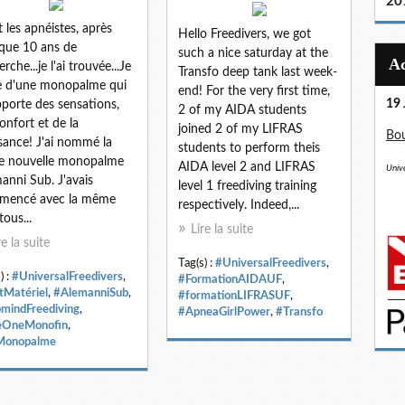
20
t les apnéistes, après
Hello Freedivers, we got
que 10 ans de
such a nice saturday at the
rche...je l'ai trouvée...Je
Transfo deep tank last week-
e d'une monopalme qui
end! For the very first time,
19 
porte des sensations,
2 of my AIDA students
onfort et de la
joined 2 of my LIFRAS
Bou
sance! J'ai nommé la
students to perform theis
e nouvelle monopalme
AIDA level 2 and LIFRAS
Unive
anni Sub. J'avais
level 1 freediving training
mencé avec la même
respectively. Indeed,...
tous...
Lire la suite
re la suite
Tag(s) :
#UniversalFreedivers
,
) :
#UniversalFreedivers
,
#FormationAIDAUF
,
tMatériel
,
#AlemanniSub
,
#formationLIFRASUF
,
mindFreediving
,
#ApneaGirlPower
,
#Transfo
eOneMonofin
,
Monopalme