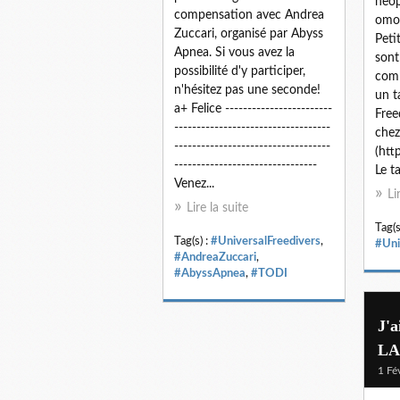
neop
compensation avec Andrea
omop
Zuccari, organisé par Abyss
Peti
Apnea. Si vous avez la
sont
possibilité d'y participer,
comb
n'hésitez pas une seconde!
un t
a+ Felice ------------------------
Free
-----------------------------------
chez
-----------------------------------
(htt
--------------------------------
Le t
Venez...
Li
Lire la suite
Tag(s
Tag(s) :
#UniversalFreedivers
,
#Uni
#AndreaZuccari
,
#AbyssApnea
,
#TODI
J'a
LA
1 Fé