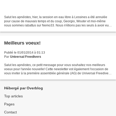
Salut les apnéistes, hier, la session en eau libre à Lessines a été annulée
pour cause de mauvais temps et du coup, Georgio, Wouter et moi-même
nous sommes rabattus sur Nemo33. Nous n'étions pas les seuls à avoir eu
cette idée puisque la session d'apnée...
Meilleurs voeux!
Publié le 01/01/2014 à 01:13
Par
Universal Freedivers
Salut les apnéistes, ce petit message pour vous souhaitez nos meilleurs
voeux pour l'année nouvelle! Cette newsletter est également l'occasion de
vous inviter à la première assemblée générale (AG) de Universal Freedivers
qui se tiendra à Namur le samedi...
Hébergé par Overblog
Top articles
Pages
Contact