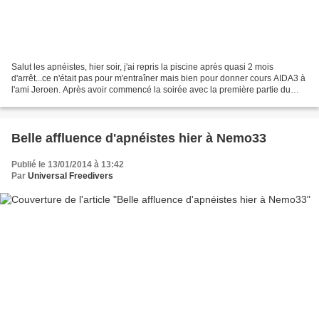
Salut les apnéistes, hier soir, j'ai repris la piscine après quasi 2 mois
d'arrêt...ce n'était pas pour m'entraîner mais bien pour donner cours AIDA3 à
l'ami Jeroen. Après avoir commencé la soirée avec la première partie du
cours théorique, nous nous...
Belle affluence d'apnéistes hier à Nemo33
Publié le 13/01/2014 à 13:42
Par
Universal Freedivers