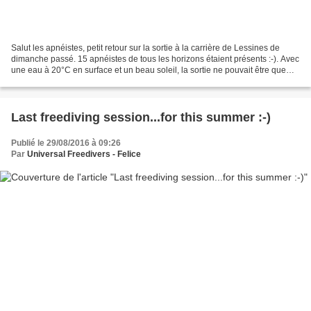
Salut les apnéistes, petit retour sur la sortie à la carrière de Lessines de
dimanche passé. 15 apnéistes de tous les horizons étaient présents :-). Avec
une eau à 20°C en surface et un beau soleil, la sortie ne pouvait être que
réussie! Même si une petite...
Last freediving session...for this summer :-)
Publié le 29/08/2016 à 09:26
Par
Universal Freedivers - Felice