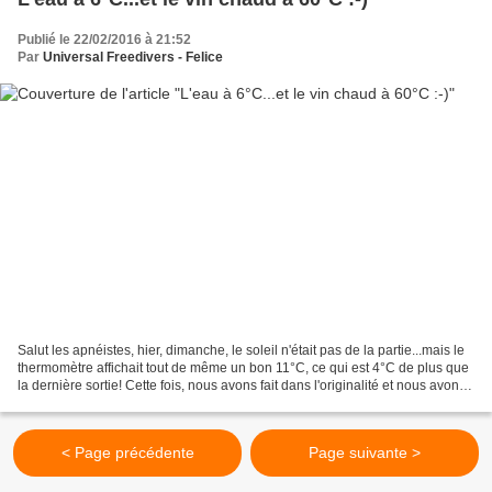
Publié le 22/02/2016 à 21:52
Par
Universal Freedivers - Felice
Salut les apnéistes, hier, dimanche, le soleil n'était pas de la partie...mais le
thermomètre affichait tout de même un bon 11°C, ce qui est 4°C de plus que
la dernière sortie! Cette fois, nous avons fait dans l'originalité et nous avons
délaissé notre...
< Page précédente
Page suivante >