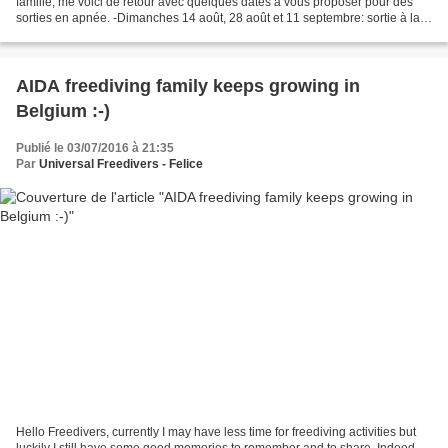
famille, me voici de retour avec quelques dates à vous proposer pour des
sorties en apnée. -Dimanches 14 août, 28 août et 11 septembre: sortie à la
carrière de Lessines. Rendez-vous...
AIDA freediving family keeps growing in
Belgium :-)
Publié le 03/07/2016 à 21:35
Par
Universal Freedivers - Felice
Hello Freedivers, currently I may have less time for freediving activities but
luckily I still have some good memories to remember and to share. Indeed