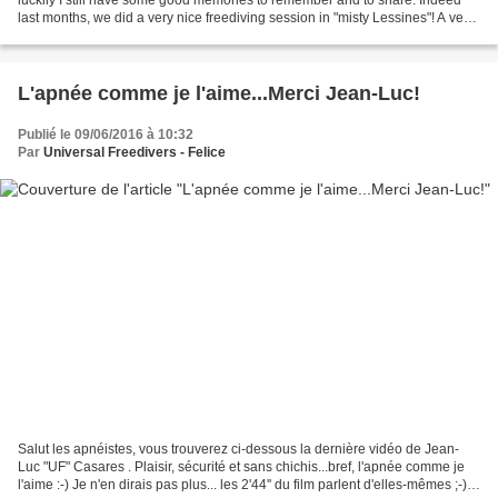
last months, we did a very nice freediving session in "misty Lessines"! A very
nice group was present,...
L'apnée comme je l'aime...Merci Jean-Luc!
Publié le 09/06/2016 à 10:32
Par
Universal Freedivers - Felice
Salut les apnéistes, vous trouverez ci-dessous la dernière vidéo de Jean-
Luc "UF" Casares . Plaisir, sécurité et sans chichis...bref, l'apnée comme je
l'aime :-) Je n'en dirais pas plus... les 2'44'' du film parlent d'elles-mêmes ;-).