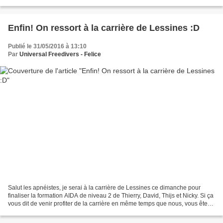
Merci Jean-Luc!...
Enfin! On ressort à la carrière de Lessines :D
Publié le 31/05/2016 à 13:10
Par
Universal Freedivers - Felice
Salut les apnéistes, je serai à la carrière de Lessines ce dimanche pour
finaliser la formation AIDA de niveau 2 de Thierry, David, Thijs et Nicky. Si ça
vous dit de venir profiter de la carrière en même temps que nous, vous êtes
les bienvenues! Rendez-vous...