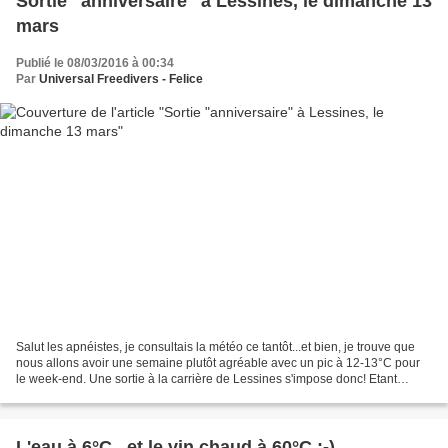
Sortie "anniversaire" à Lessines, le dimanche 13
mars
Publié le 08/03/2016 à 00:34
Par
Universal Freedivers - Felice
Salut les apnéistes, je consultais la météo ce tantôt...et bien, je trouve que
nous allons avoir une semaine plutôt agréable avec un pic à 12-13°C pour
le week-end. Une sortie à la carrière de Lessines s'impose donc! Etant
donné que je fêterai mon anniversaire...
L'eau à 6°C...et le vin chaud à 60°C :-)