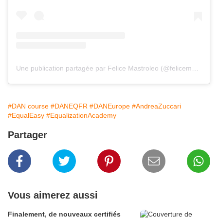
Une publication partagée par Felice Mastroleo (@felicemastroleo)
#DAN course
#DANEQFR
#DANEurope
#AndreaZuccari
#EqualEasy
#EqualizationAcademy
Partager
Vous aimerez aussi
Finalement, de nouveaux certifiés