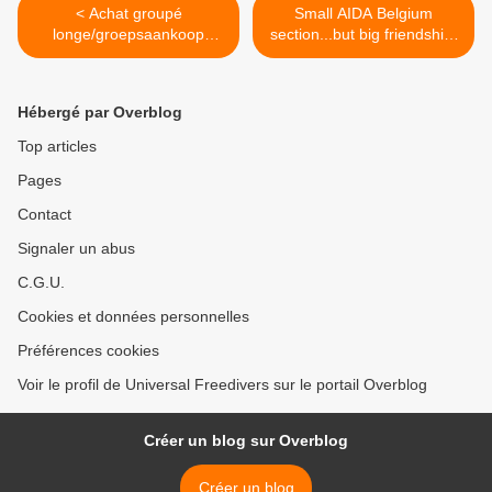
< Achat groupé
Small AIDA Belgium
longe/groepsaankoop
section...but big friendship!
lanyard
>
Hébergé par Overblog
Top articles
Pages
Contact
Signaler un abus
C.G.U.
Cookies et données personnelles
Préférences cookies
Voir le profil de Universal Freedivers sur le portail Overblog
Créer un blog sur Overblog
Créer un blog