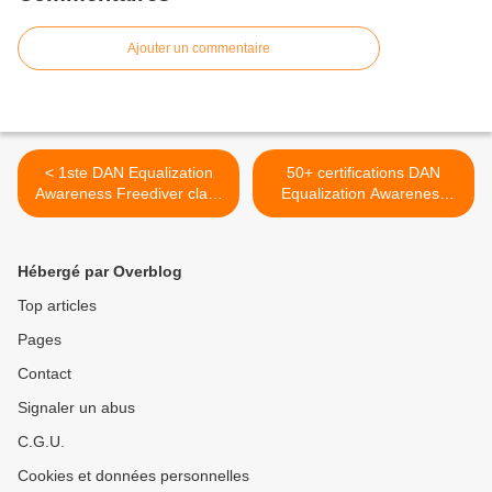
Ajouter un commentaire
< 1ste DAN Equalization
50+ certifications DAN
Awareness Freediver class
Equalization Awareness
of 2025 😛🐸💦
(Equaleasy): Check! 💪 >
Hébergé par Overblog
Top articles
Pages
Contact
Signaler un abus
C.G.U.
Cookies et données personnelles