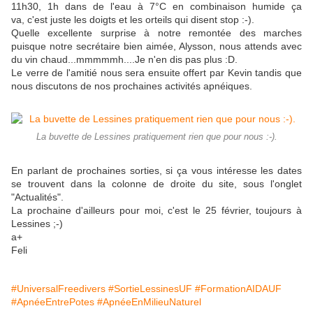
11h30, 1h dans de l'eau à 7°C en combinaison humide ça
va, c'est juste les doigts et les orteils qui disent stop :-).
Quelle excellente surprise à notre remontée des marches
puisque notre secrétaire bien aimée, Alysson, nous attends avec
du vin chaud...mmmmmh....Je n'en dis pas plus :D.
Le verre de l'amitié nous sera ensuite offert par Kevin tandis que
nous discutons de nos prochaines activités apnéiques.
La buvette de Lessines pratiquement rien que pour nous :-).
En parlant de prochaines sorties, si ça vous intéresse les dates
se trouvent dans la colonne de droite du site, sous l'onglet
"Actualités".
La prochaine d'ailleurs pour moi, c'est le 25 février, toujours à
Lessines ;-)
a+
Feli
#UniversalFreedivers
#SortieLessinesUF
#FormationAIDAUF
#ApnéeEntrePotes
#ApnéeEnMilieuNaturel