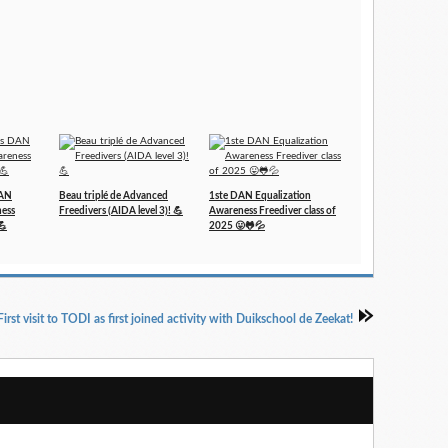
DAN
Beau triplé de Advanced
1ste DAN Equalization
ness
Freedivers (AIDA level 3)! 💪
Awareness Freediver class of
💪
2025 😛🐸💦
First visit to TODI as first joined activity with Duikschool de Zeekat!