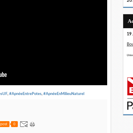
20
19 
Bou
Unive
esUF
,
#ApnéeEntrePotes
,
#ApnéeEnMilieuNaturel
post
0