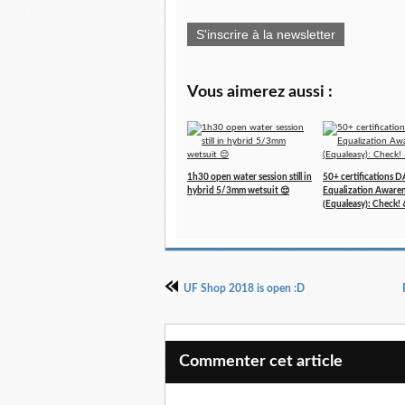
S'inscrire à la newsletter
Vous aimerez aussi :
1h30 open water session still in
50+ certifications 
hybrid 5/3mm wetsuit 😌
Equalization Aware
(Equaleasy): Check! 
UF Shop 2018 is open :D
Commenter cet article