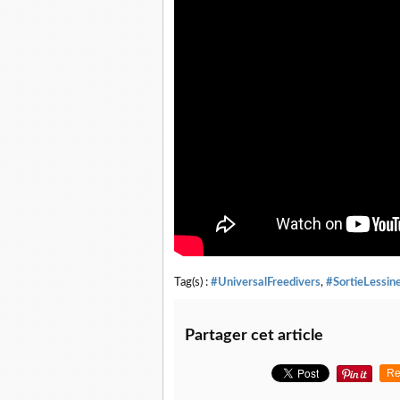
Tag(s) :
#UniversalFreedivers
,
#SortieLessin
Partager cet article
Re