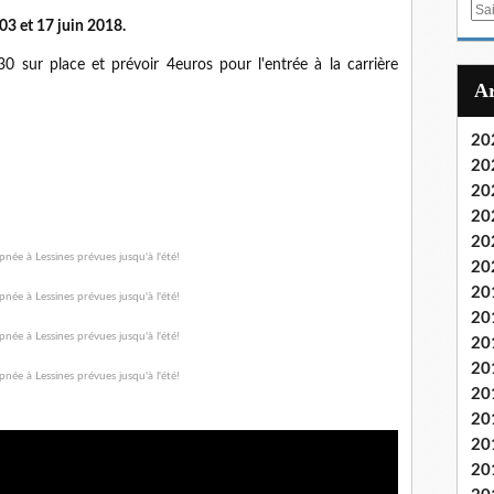
E
 03 et 17 juin 2018.
m
a
sur place et prévoir 4euros pour l'entrée à la carrière
i
l
20
20
20
20
20
20
20
20
20
20
20
20
20
20