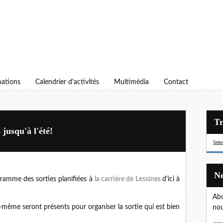
ations
Calendrier d'activités
Multimédia
Contact
jusqu'à l'été!
Sele
gramme des sorties planifiées à
la carrière de Lessines
d'ici à
Abo
i-même seront présents pour organiser la sortie qui est bien
nou