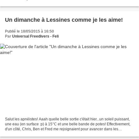
---------------------------------------------------------- Salut...
Un dimanche à Lessines comme je les aime!
Publié le 18/05/2015 à 16:50
Par
Universal Freedivers - Feli
Salut les apnéistes! Aaah quelle belle sortie c'était hier...un soleil puissant,
une eau (en surface :p) à 15°C et une belle bande de potes! Effectivement,
d'un côté, Chris, Ben et Fred me rejoignaient pour avancer dans les
épreuves eau libre de leur...