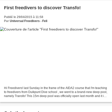
First freedivers to discover Transfo!
Publié le 29/04/2015 à 11:58
Par
Universal Freedivers - Feli
Hi Freedivers! last Sunday in the frame of the AIDA2 course that I'm teaching
to freedivers from Duikpunt Dive school , we went to a brand-new deep pool,
namely Transfo! This 15m deep pool was officially open last month and it is
located in Zwevegem (Belgium)....