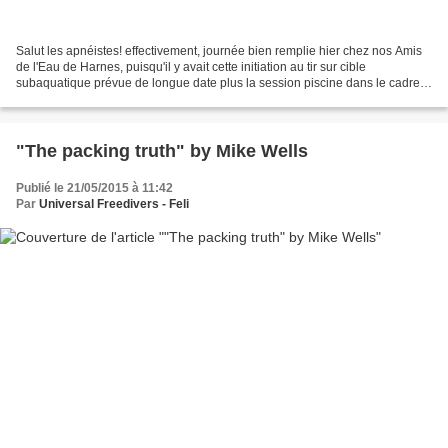
Salut les apnéistes! effectivement, journée bien remplie hier chez nos Amis
de l'Eau de Harnes, puisqu'il y avait cette initiation au tir sur cible
subaquatique prévue de longue date plus la session piscine dans le cadre
des formations AIDA2 et AIDA3...
"The packing truth" by Mike Wells
Publié le 21/05/2015 à 11:42
Par
Universal Freedivers - Feli