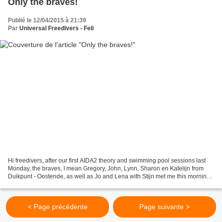
Only the braves!
Publié le 12/04/2015 à 21:39
Par
Universal Freedivers - Feli
Hi freedivers, after our first AIDA2 theory and swimming pool sessions last
Monday, the braves, I mean Gregory, John, Lynn, Sharon en Katelijn from
Duikpunt - Oostende, as well as Jo and Lena with Stijn met me this morning
at the Galderse Meren (The Netherlands)....
< Page précédente
Page suivante >