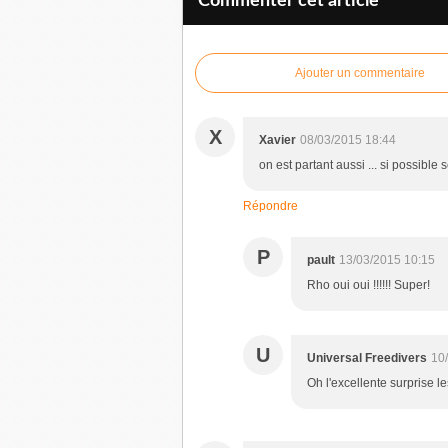
Commenter cet article
Ajouter un commentaire
X
Xavier
08/03/2015 18:44
on est partant aussi ... si possible
Répondre
P
pault
13/03/2015 10:15
Rho oui oui !!!!!! Super!
U
Universal Freedivers
10
Oh l'excellente surprise 