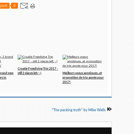
post
0
Croatie Freediving Trip 2017 -
 brand new
still 2 places left ;-)
Meilleurs voeux apnéiques...et
rs in
proposition de trip apnée pour
2017!
"The packing truth" by Mike Wells