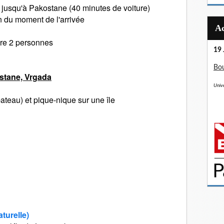
r jusqu'à Pakostane (40 minutes de voiture)
n du moment de l'arrivée
e 2 personnes
19 
Bou
ostane, Vrgada
Unive
ateau) et pique-nique sur une île
turelle)