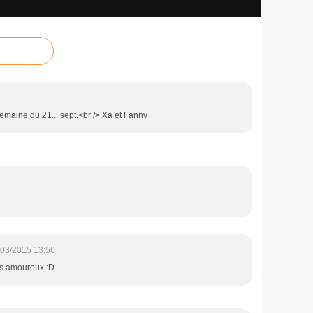
 semaine du 21... sept.<br /> Xa et Fanny
/03/2015 13:56
les amoureux :D