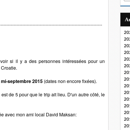
m
a
i
l
-----------------------------------------------------------------------
20
20
20
20
20
voir si il y a des personnes intéressées pour un
20
Croatie.
20
20
a
mi-septembre 2015
(dates non encore fixées).
20
20
t de 5 pour que le trip ait lieu. D'un autre côté, le
20
20
20
tée avec mon ami local David Maksan:
20
20