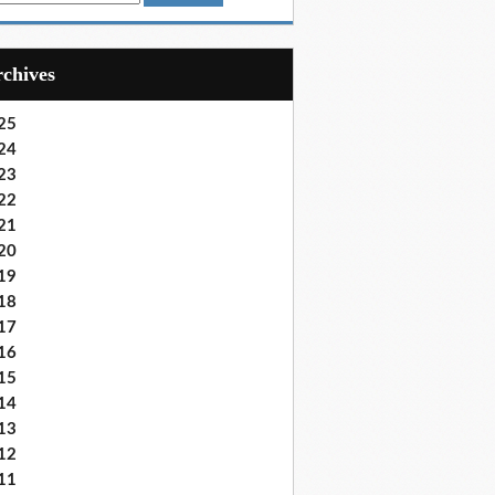
Archives
25
24
23
22
21
20
19
18
17
16
15
14
13
12
11