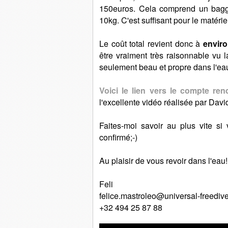
150euros. Cela comprend un bag
10kg. C'est suffisant pour le matér
Le coût total revient donc à
envir
être vraiment très raisonnable vu la
seulement beau et propre dans l'ea
Voici le lien vers le compte ren
l'excellente vidéo réalisée par Dav
Faites-moi savoir au plus vite si 
confirmé;-)
Au plaisir de vous revoir dans l'eau!
Feli
felice.mastroleo@universal-freediv
+32 494 25 87 88