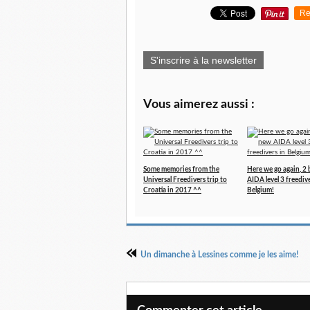
Re
S'inscrire à la newsletter
Vous aimerez aussi :
Some memories from the
Here we go again, 2
Universal Freedivers trip to
AIDA level 3 freedive
Croatia in 2017 ^^
Belgium!
Un dimanche à Lessines comme je les aime!