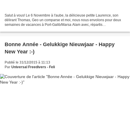
Salut à vous! Le 6 Novembre à l'aube, la délicieuse petite Laurence, son
délirant Thomas, Geo un comparse et moi, nous nous envolons pour deux
semaines de vacances à Port-Galib/Marsa Alam avec, répartis
judicieusement dans les bagages, ma bouée "petit-bateau",...
Bonne Année - Gelukkige Nieuwjaar - Happy
New Year :-)
Publié le 31/12/2015 à 11:13
Par
Universal Freedivers - Feli