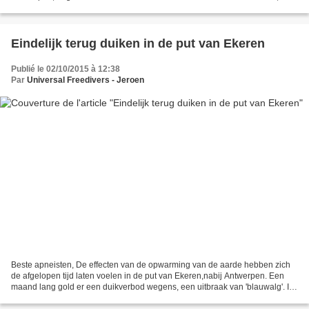
parcouru plus de 300km hier...
Eindelijk terug duiken in de put van Ekeren
Publié le 02/10/2015 à 12:38
Par
Universal Freedivers - Jeroen
Beste apneisten, De effecten van de opwarming van de aarde hebben zich
de afgelopen tijd laten voelen in de put van Ekeren,nabij Antwerpen. Een
maand lang gold er een duikverbod wegens, een uitbraak van 'blauwalg'. In
de drijflaag werden cyanobacterien...