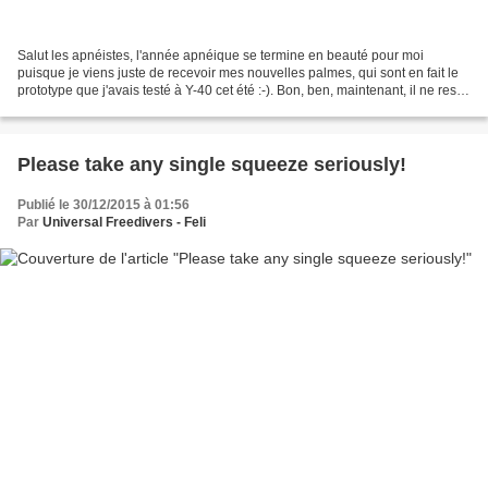
Salut les apnéistes, l'année apnéique se termine en beauté pour moi
puisque je viens juste de recevoir mes nouvelles palmes, qui sont en fait le
prototype que j'avais testé à Y-40 cet été :-). Bon, ben, maintenant, il ne reste
plus qu'à retourner à l'eau...
Please take any single squeeze seriously!
Publié le 30/12/2015 à 01:56
Par
Universal Freedivers - Feli