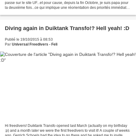
passe sur le site UF...et pour cause, depuis la fin Octobre, je suis papa pour
la deuxième fois...ce qui implique une réorientation des priorités immédiates
:D. A côté de cela,...
Diving again in Duiktank Transfo!? Hell yeah! :D
Publié le 19/10/2015 à 08:53
Par
Universal Freedivers - Feli
Hi freedivers! Duiktank Transfo opened last March (actually on my birthday
:p) and a month later we were the first freedivers to visit it! A couple of weeks
ago, Gerrich Schoels had the idea to go there and he asked me to invite