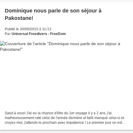
Dominique nous parle de son séjour à
Pakostane!
Publié le 30/09/2015 à 11:13
Par
Universal Freedivers - FreeDom
Salut à vous! J'ai eu la chance d'être du 1er voyage il y a 2 ans, j'ai
malheureusement raté celui de l'année dernière et failli manqué celui-ci et
croyez-moi, j'attends le prochain avec impatience ! Le premier jour on est
accueilli comme des amis à la...