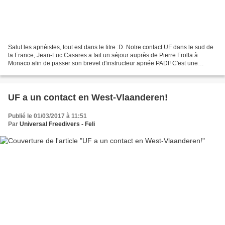
Salut les apnéistes, tout est dans le titre :D. Notre contact UF dans le sud de
la France, Jean-Luc Casares a fait un séjour auprès de Pierre Frolla à
Monaco afin de passer son brevet d'instructeur apnée PADI! C'est une
première pour Universal Freedivers,...
UF a un contact en West-Vlaanderen!
Publié le 01/03/2017 à 11:51
Par
Universal Freedivers - Feli