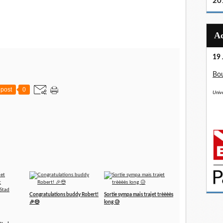
20
19 
Bou
post
0
Unive
Congratulations buddy Robert!
Sortie sympa mais trajet trèèèès
🎉😎
long 😥