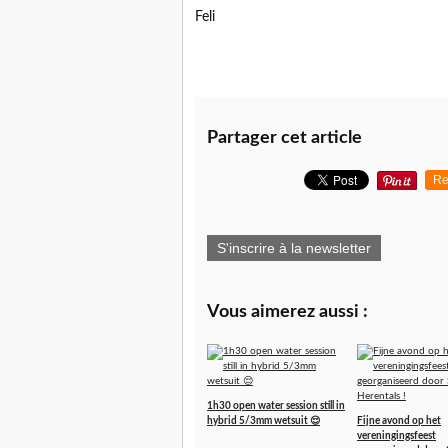
Feli
Partager cet article
Re
S'inscrire à la newsletter
Vous aimerez aussi :
1h30 open water session still in
hybrid 5/3mm wetsuit 😌
Fijne avond op het
vereningingsfeest