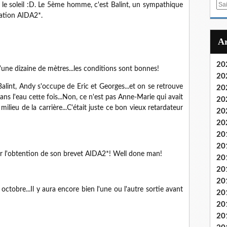
E
 le soleil :D. Le 5ème homme, c'est Balint, un sympathique
m
ation AIDA2*.
a
i
l
20
d'une dizaine de mètres...les conditions sont bonnes!
20
alint, Andy s'occupe de Eric et Georges...et on se retrouve
20
ns l'eau cette fois...Non, ce n'est pas Anne-Marie qui avait
20
milieu de la carrière...C'était juste ce bon vieux retardateur
20
20
20
20
 pour l'obtention de son brevet AIDA2*! Well done man!
20
20
20
ctobre...Il y aura encore bien l'une ou l'autre sortie avant
20
20
20