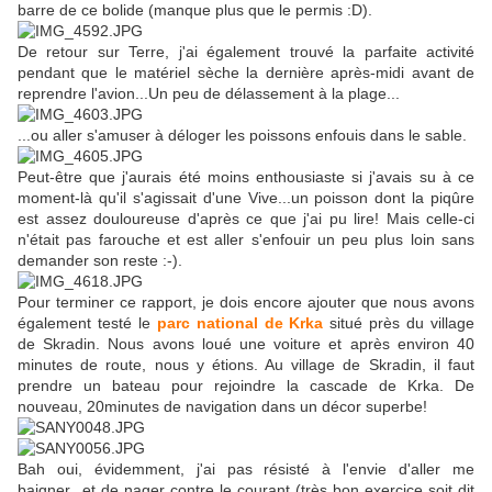
barre de ce bolide (manque plus que le permis :D).
De retour sur Terre, j'ai également trouvé la parfaite activité
pendant que le matériel sèche la dernière après-midi avant de
reprendre l'avion...Un peu de délassement à la plage...
...ou aller s'amuser à déloger les poissons enfouis dans le sable.
Peut-être que j'aurais été moins enthousiaste si j'avais su à ce
moment-là qu'il s'agissait d'une Vive...un poisson dont la piqûre
est assez douloureuse d'après ce que j'ai pu lire! Mais celle-ci
n'était pas farouche et est aller s'enfouir un peu plus loin sans
demander son reste :-).
Pour terminer ce rapport, je dois encore ajouter que nous avons
également testé le
parc national de Krka
situé près du village
de Skradin. Nous avons loué une voiture et après environ 40
minutes de route, nous y étions. Au village de Skradin, il faut
prendre un bateau pour rejoindre la cascade de Krka. De
nouveau, 20minutes de navigation dans un décor superbe!
Bah oui, évidemment, j'ai pas résisté à l'envie d'aller me
baigner...et de nager contre le courant (très bon exercice soit dit