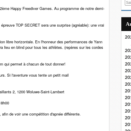
E
s 2ème Happy Freediver Games. Au programme de notre demi-
m
a
i
re épreuve TOP SECRET sera une surprise (agréable): une vrai
l
20
ion libre horizontale. En l'honneur des performances de Yann
a lieu en blind pour tous les athlètes. (repères sur les cordes
20
20
5m qui permet à chacun de tout donner!
20
20
rs. Si l'aventure vous tente un petit mail
20
20
aillants 2, 1200 Woluwe-Saint-Lambert
20
20
 18h00
20
20
, afin de voir une compétition d'apnée différente.
20
20