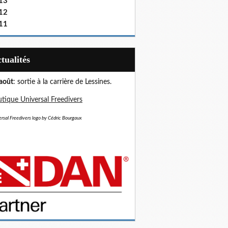
13
12
11
Actualités
août
: sortie à la carrière de Lessines.
tique Universal Freedivers
rsal Freedivers logo by Cédric Bourgaux