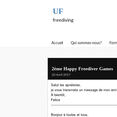
UF
freediving
Accueil
Qui sommes-nous?
Form
2ème Happy Freediver Games
20 Avril 2017
Salut les apnéistes,
je vous transmets un message de mon ami 
A bientôt,
Felice
---------------------------------------------------------------
Bonjour à toutes et tous,