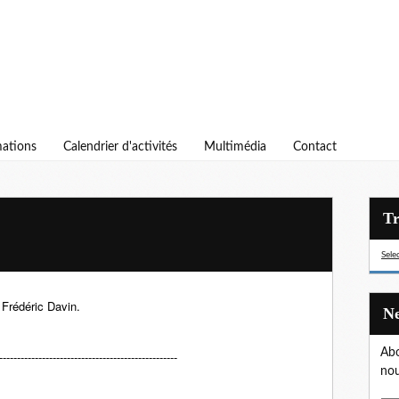
ations
Calendrier d'activités
Multimédia
Contact
Sele
Frédéric Davin.
Abo
--------------------------------------------------
nou