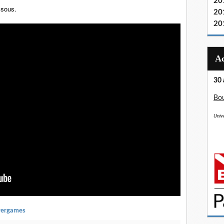
20
ssous.
20
20
30 
Bou
Unive
vergames