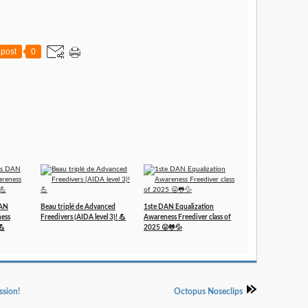
post
0
DAN
Beau triplé de Advanced
1ste DAN Equalization
ness
Freedivers (AIDA level 3)! 💪
Awareness Freediver class of
💪
2025 😛🐸💦
ssion!
Octopus Noseclips