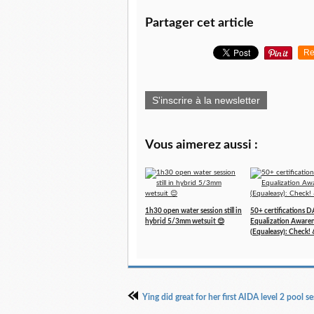
Partager cet article
Re
S'inscrire à la newsletter
Vous aimerez aussi :
1h30 open water session still in
50+ certifications 
hybrid 5/3mm wetsuit 😌
Equalization Aware
(Equaleasy): Check! 
Ying did great for her first AIDA level 2 pool se