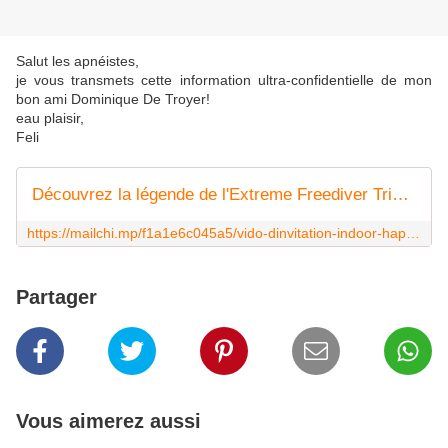
Salut les apnéistes,
je vous transmets cette information ultra-confidentielle de mon
bon ami Dominique De Troyer!
eau plaisir,
Feli
Découvrez la légende de l'Extreme Freediver Triathlon
https://mailchi.mp/f1a1e6c045a5/vido-dinvitation-indoor-happy-freediver-games-le-22-avril-2832473
Partager
Vous aimerez aussi