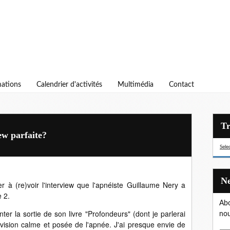
ations
Calendrier d'activités
Multimédia
Contact
ew parfaite?
Sele
r à (re)voir l'interview que l'apnéiste Guillaume Nery a
e 2.
Abo
er la sortie de son livre "Profondeurs" (dont je parlerai
nou
 vision calme et posée de l'apnée. J'ai presque envie de