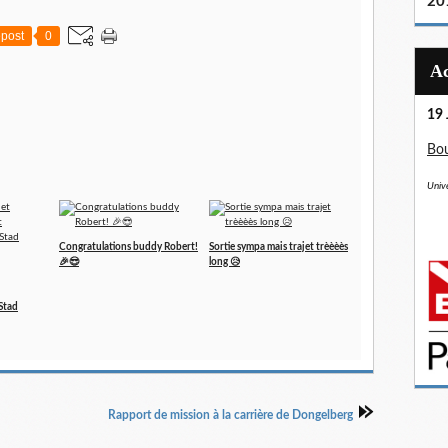
20
post
0
19 
Bou
Unive
Congratulations buddy Robert!
Sortie sympa mais trajet trèèèès
🎉😎
long 😥
Stad
Rapport de mission à la carrière de Dongelberg