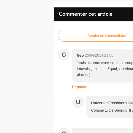
Commenter cet article
Ajouter un commentaire
G
Geo
23/04/2014 21:05
J'suis d'accord avec toi sur ce coup
trouvais gentiment &quot;supérieur&
placés :)
Répondre
U
Universal Freedivers
24
Comme tu dis Georgio! Il v