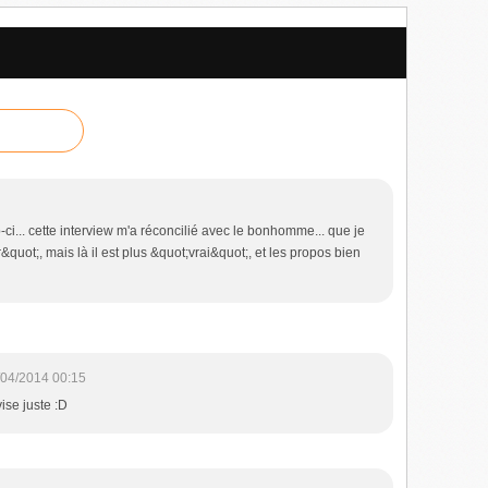
-ci... cette interview m'a réconcilié avec le bonhomme... que je
quot;, mais là il est plus &quot;vrai&quot;, et les propos bien
/04/2014 00:15
ise juste :D