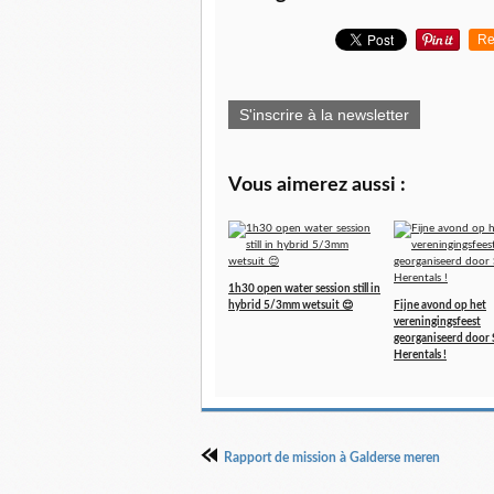
Re
S'inscrire à la newsletter
Vous aimerez aussi :
1h30 open water session still in
hybrid 5/3mm wetsuit 😌
Fijne avond op het
vereningingsfeest
georganiseerd door 
Herentals !
Rapport de mission à Galderse meren