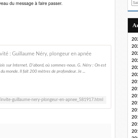
niveau du message à faire passer.
E
m
a
i
l
20
20
vité : Guillaume Néry, plongeur en apnée
20
20
 fois sur Internet. D'abord, où sommes-nous. G. Néry : On est
20
du monde. Il fait 200 mètres de profondeur. Je ...
20
20
20
20
r/invite-guillaume-nery-plongeur-en-apnee_581917.html
20
20
20
20
20