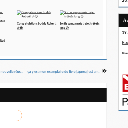
20
Congratulations buddy Robert!
Sortie sympa mais trajet trèèèès
🎉😎
long 😥
19 
Stad
Bou
Unive
"Retiens ton souffle pour Souffle un peu", une nouvelle réussite!
ça y est mon exemplaire du livre [apnea] est arrivé!