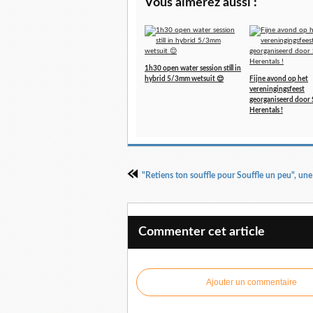
Vous aimerez aussi :
1h30 open water session still in
hybrid 5/3mm wetsuit 😌
Fijne avond op het
vereningingsfeest
georganiseerd door 
Herentals !
Commenter cet article
Ajouter un commentaire