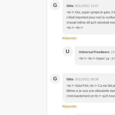
G
Gitta
16/11/2011 15:47
<br /> Oui, super sympa le gars, il 
c'était important pour moi la confianc
m'avait même dit qu'il viendrait volo
<br /> <br />
Répondre
U
Universal Freedivers
16
<br /> <br /> impec' ça :-)<
G
Gitta
16/11/2011 09:38
<br /> Salut Feli,<br /> Ca me fait p
Même si je suis une débutante dans 
c'est exactement ce<br /> qu'il nous
Répondre