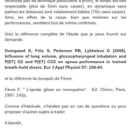
necessite pas de technique particulière a priori), le temps est très
respectable (plus de 5min sans carper), en dynamique sans
palmes les distances sont relativement faibles (70m sans carper).
Ainsi, les effets de la carpe, bien que minimes sur les
performances, semblent tout de même confirmés.
Voici la référence complète de l'étude que je peux fournir sur
demande:
Overgaard K, Friis S, Pedersen RB, Lykkeboe G (2006).
Influence of lung volume, glossopharyngeal inhalation and
P(ET) O2 and P(ET) CO2 on apnea performance in trained
breath-hold divers. Eur J Appl Physiol 97: 158-64.
et la référence du bouquin de Fèvre:
Fèvre F. " L’apnée glisse en monopalme". Ed. Chiron, Paris,
1997. 142p.
Comme d'habitude, n'hésitez pas en cas de questions ou pour
proposer d'autres sujets à traiter.
A bientôt,