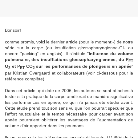
Bonsoir!
comme promis, voici le dernier article (pour le moment:-) de notre
série sur la carpe (ou insufflation glossopharyngienne-GI- ou
encore "packing" en anglais). Il s'intitule "
Influence du volume
pulmonaire, des insufflations glossopharyngiennes, du P
ET
O
et P
CO
sur les performances de plongeurs en apnée
"
2
ET
2
par Kristian Overgaard et collaborateurs (voir ci-dessous pour la
référence complète).
Dans cet article, qui date de 2006, les auteurs se sont attachés à
tester si la pratique de la carpe améliorait de manière significative
les performances en apnée, ce qui n'a jamais été étudié avant.
Cette étude prend tout son sens vu que l'on pourrait spéculer que
l'effort musculaire et le temps nécessaire pour carper avant son
apnée pourraient oblitérer les avantages de l'augmentation de
volume d'air apporter dans les poumons.
Ils ont pour cela testé 3 volumes inspirés différents: (1) 85% de la