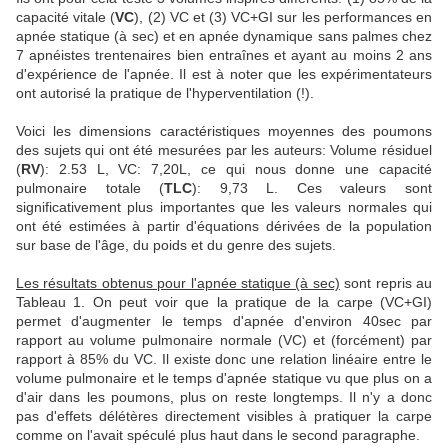
capacité vitale (
VC
), (2) VC et (3) VC+GI sur les performances en
apnée statique (à sec) et en apnée dynamique sans palmes chez
7 apnéistes trentenaires bien entraînes et ayant au moins 2 ans
d'expérience de l'apnée. Il est à noter que les expérimentateurs
ont autorisé la pratique de l'hyperventilation (!).
Voici les dimensions caractéristiques moyennes des poumons
des sujets qui ont été mesurées par les auteurs: Volume résiduel
(
RV
): 2.53 L, VC: 7,20L, ce qui nous donne une capacité
pulmonaire totale (
TLC
): 9,73 L. Ces valeurs sont
significativement plus importantes que les valeurs normales qui
ont été estimées à partir d'équations dérivées de la population
sur base de l'âge, du poids et du genre des sujets.
Les résultats obtenus pour l'apnée statique (à sec)
sont repris au
Tableau 1. On peut voir que la pratique de la carpe (VC+GI)
permet d'augmenter le temps d'apnée d'environ 40sec par
rapport au volume pulmonaire normale (VC) et (forcément) par
rapport à 85% du VC. Il existe donc une relation linéaire entre le
volume pulmonaire et le temps d'apnée statique vu que plus on a
d'air dans les poumons, plus on reste longtemps. Il n'y a donc
pas d'effets délétères directement visibles à pratiquer la carpe
comme on l'avait spéculé plus haut dans le second paragraphe.