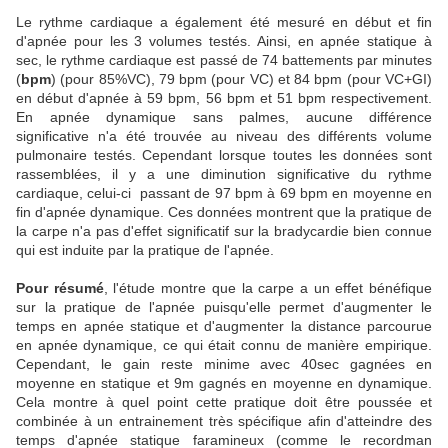
Le rythme cardiaque a également été mesuré en début et fin
d'apnée pour les 3 volumes testés. Ainsi, en apnée statique à
sec, le rythme cardiaque est passé de 74 battements par minutes
(
bpm
) (pour 85%VC), 79 bpm (pour VC) et 84 bpm (pour VC+GI)
en début d'apnée à 59 bpm, 56 bpm et 51 bpm respectivement.
En apnée dynamique sans palmes, aucune différence
significative n'a été trouvée au niveau des différents volume
pulmonaire testés. Cependant lorsque toutes les données sont
rassemblées, il y a une diminution significative du rythme
cardiaque, celui-ci passant de 97 bpm à 69 bpm en moyenne en
fin d'apnée dynamique. Ces données montrent que la pratique de
la carpe n'a pas d'effet significatif sur la bradycardie bien connue
qui est induite par la pratique de l'apnée.
Pour résumé
, l'étude montre que la carpe a un effet bénéfique
sur la pratique de l'apnée puisqu'elle permet d'augmenter le
temps en apnée statique et d'augmenter la distance parcourue
en apnée dynamique, ce qui était connu de manière empirique.
Cependant, le gain reste minime avec 40sec gagnées en
moyenne en statique et 9m gagnés en moyenne en dynamique.
Cela montre à quel point cette pratique doit être poussée et
combinée à un entrainement très spécifique afin d'atteindre des
temps d'apnée statique faramineux (comme le recordman