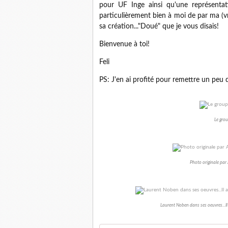
pour UF Inge ainsi qu'une représentatio
particulièrement bien à moi de par ma (vrai
sa création..."Doué" que je vous disais!
Bienvenue à toi!
Feli
PS: J'en ai profité pour remettre un peu 
Le grou
Photo originale par
Laurent Noben dans ses oeuvres...Il 