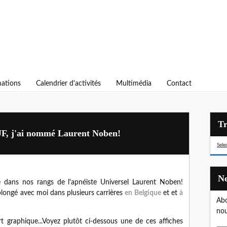
ations
Calendrier d'activités
Multimédia
Contact
UF, j'ai nommé Laurent Noben!
Sele
vée dans nos rangs de l'apnéiste Universel Laurent Noben!
plongé avec moi dans plusieurs carrières
en Belgique
et et
à
Abo
nou
rt graphique...Voyez plutôt ci-dessous une de ces affiches