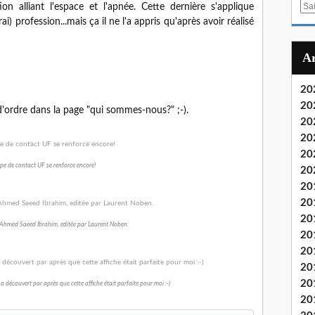
E
n alliant l'espace et l'apnée. Cette dernière s'applique
m
) profession...mais ça il ne l'a appris qu'après avoir réalisé
a
i
l
20
20
d'ordre dans la page "qui sommes-nous?" ;-).
20
20
20
pe de contact UF se renforce encore!
20
20
20
20
 Ahmed Saeed Ibrahim, editée par Laurent Noben.
20
20
20
20
a découvert par après que cette affiche était parfaite pour moi :-)
20