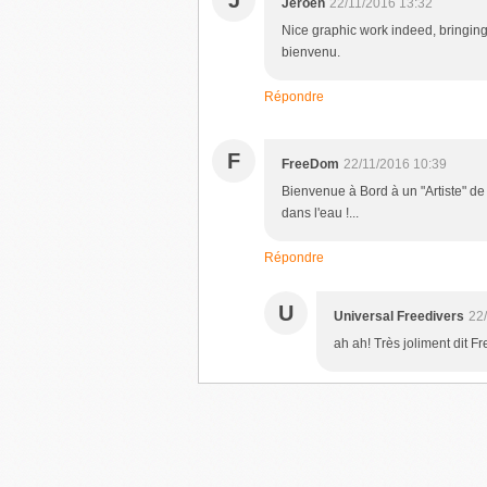
J
Jeroen
22/11/2016 13:32
Nice graphic work indeed, bringing 
bienvenu.
Répondre
F
FreeDom
22/11/2016 10:39
Bienvenue à Bord à un "Artiste" de p
dans l'eau !...
Répondre
U
Universal Freedivers
22
ah ah! Très joliment dit 