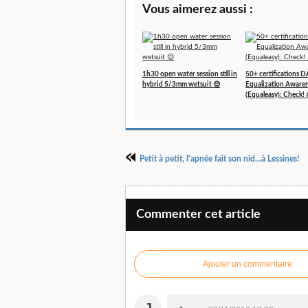
Vous aimerez aussi :
1h30 open water session still in
50+ certifications 
hybrid 5/3mm wetsuit 😌
Equalization Aware
(Equaleasy): Check! 
Petit à petit, l'apnée fait son nid...à Lessines!
Commenter cet article
Ajouter un commentaire