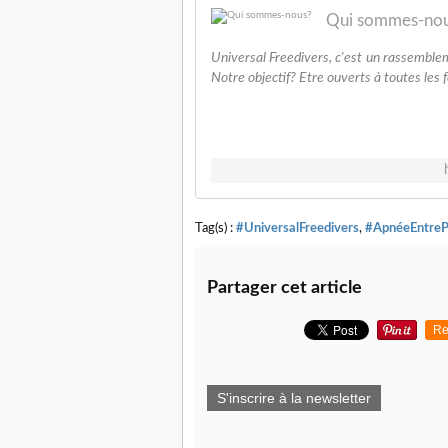
Qui sommes-no
Universal Freedivers, c'est un rassemblem
Notre objectif? Etre ouverts à toutes les 
Tag(s) :
#UniversalFreedivers
,
#ApnéeEntreP
Partager cet article
Re
S'inscrire à la newsletter