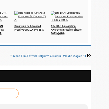
DAN
Beau triplé de Advanced
1ste DAN Equalization
ness
Freedivers (AIDA level 3)! 💪
Awareness Freediver class of
💪
2025 😛🐸💦
"Ocean Film Festival Belgium" à Namur...We did it again :D