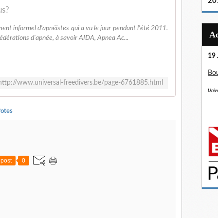
20
us?
ent informel d'apnéistes qui a vu le jour pendant l'été 2011.
fédérations d'apnée, à savoir AIDA, Apnea Ac...
19 
Bou
http://www.universal-freedivers.be/page-6761885.html
Unive
otes
post
0